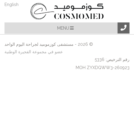
English
MENU
© 2026 - مستشفى كوزموميد لجراحة اليوم الواحد
عضو في مجموعة الفجيرة الوطنية
رقم الترخيص: 5336
MOH ZYXDQWW3-260923