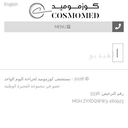
English
MENU
ا
لفيديو
© 2026 - مستشفى كوزموميد لجراحة اليوم الواحد
عضو في مجموعة الفجيرة الوطنية
رقم الترخيص: 5336
MOH ZYXDQWW3-260923