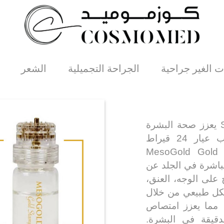
ت الغير جراحية
الجراحة التجميلية
الشعر
ميزو جولد ختم الذهب Stamp Therapy يعزز صحة البشرة
من خلال الإبر الدقيقة المطلية بالذهب عيار 24 قيراط
والمضادة للحساسية. تم تصميم علاج MesoGold Gold
مباشرة في الجلد عن
 على الوجه، العنق،
شكل طبيعي من خلال
، مما يعزز امتصاص
دقيقة في البشرة.